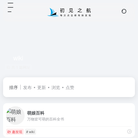
wiki
共 1 篇网址
排序
发布
更新
浏览
点赞
萌娘百科
万物皆可萌的百科全书
趣发现
# wiki