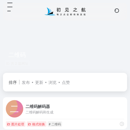
二维码
共 2 篇网址
排序
发布
更新
浏览
点赞
二维码解码器
二维码解码和生成
图片处理
格式转换
# 二维码