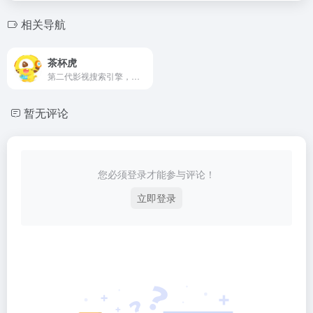
相关导航
茶杯虎
第二代影视搜索引擎，通过电影名、演员、导演等关键词进行搜索，直达电影资源站，与茶杯狐,51搜剧,电影淘淘,电影狗等引擎不同的是增加了影视评论以及剧情详细介绍，未来会增加影视下载，让电影搜索类更高效、更便捷、更精准！
暂无评论
您必须登录才能参与评论！
立即登录