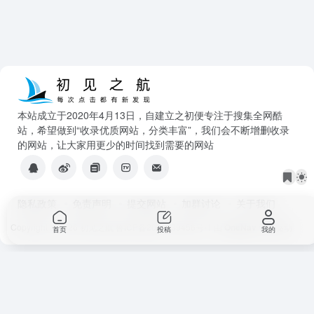
本站成立于2020年4月13日，自建立之初便专注于搜集全网酷
站，希望做到“收录优质网站，分类丰富”，我们会不断增删收录
的网站，让大家用更少的时间找到需要的网站
隐私政策
免责声明
提交网站
加群讨论
关于我们
Copyright © 2026
初见之航
鲁ICP备2025139456号-1
由
OneNav
强力驱动
首页
投稿
我的
反馈