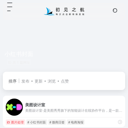
小红书封面
共 1 篇网址
排序
发布
更新
浏览
点赞
美图设计室
美图设计室-是美图秀秀旗下的智能设计在线协作平台，是一款平面设计工具和在线平面设计软件,提供海量海报模板,跨境电商模板,跨境电商banner,跨境电商主图,邀请函,公告通知,喜报,logo等免费设计素材和模板,可在线一键稿定设计,智能生成海报,一键换色,一键换装,一键去水印,图片高清修复,无损放大,抠图,拼图。
图片处理
# 小红书封面
# 微商日签
# 电商海报