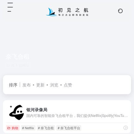
奈飞合租
共 1 篇网址
排序
发布
更新
浏览
点赞
银河录像局
国内可靠的智能奈飞合租平台，我们提供Netflix|Spotify|YouTube|Disney+|HBO等流媒体服务，20人团队，翻车必赔。
购物
# Netflix
# 奈飞合租
# 奈飞合租平台