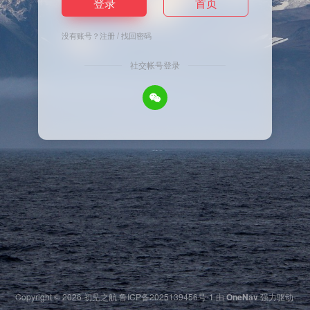
登录
首页
没有账号？
注册
/
找回密码
社交帐号登录
Copyright © 2026
初见之航
鲁ICP备2025139456号-1
由
OneNav
强力驱动