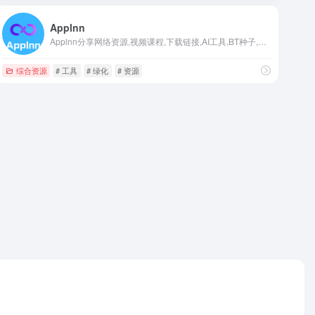
Applnn
Applnn分享网络资源,视频课程,下载链接,AI工具,BT种子,磁力链接,AI工具,羊毛福利和提供软件和APP下载安装指南,探索新奇网站,分享实用教程
综合资源
# 工具
# 绿化
# 资源